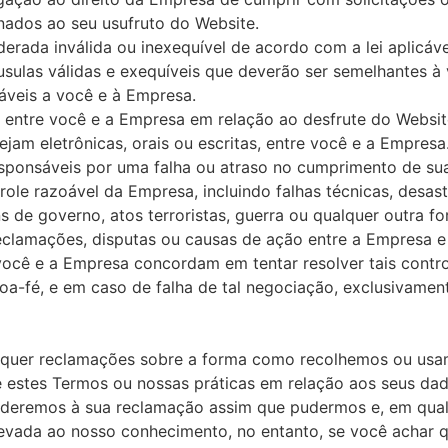
ionados ao seu usufruto do Website.
rada inválida ou inexequível de acordo com a lei aplicável
usulas válidas e exequíveis que deverão ser semelhantes à 
áveis a você e à Empresa.
 entre você e a Empresa em relação ao desfrute do Websi
jam eletrônicas, orais ou escritas, entre você e a Empresa
esponsáveis por uma falha ou atraso no cumprimento de su
ole razoável da Empresa, incluindo falhas técnicas, desast
ns de governo, atos terroristas, guerra ou qualquer outra f
eclamações, disputas ou causas de ação entre a Empresa e
você e a Empresa concordam em tentar resolver tais contro
a-fé, e em caso de falha de tal negociação, exclusivament
quer reclamações sobre a forma como recolhemos ou usam
 estes Termos ou nossas práticas em relação aos seus da
nderemos à sua reclamação assim que pudermos e, em qual
 levada ao nosso conhecimento, no entanto, se você achar