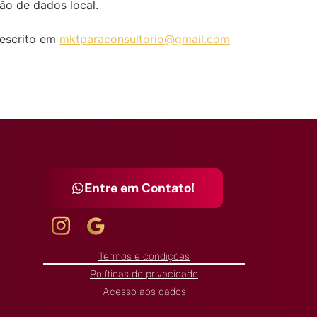
ão de dados local.
 escrito em
mktparaconsultorio@gmail.com
Entre em Contato!
Termos e condições
Políticas de privacidade
Acesso aos dados