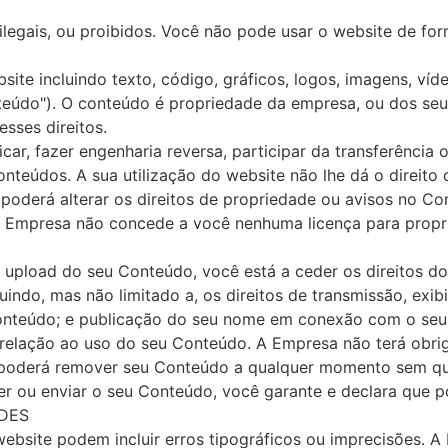
ilegais, ou proibidos. Você não pode usar o website de form
te incluindo texto, código, gráficos, logos, imagens, víde
teúdo"). O conteúdo é propriedade da empresa, ou dos seus
sses direitos.
icar, fazer engenharia reversa, participar da transferência 
teúdos. A sua utilização do website não lhe dá o direito d
 poderá alterar os direitos de propriedade ou avisos no 
A Empresa não concede a você nenhuma licença para propri
ar upload do seu Conteúdo, você está a ceder os direitos 
ndo, mas não limitado a, os direitos de transmissão, exibi
Conteúdo; e publicação do seu nome em conexão com o se
ação ao uso do seu Conteúdo. A Empresa não terá obriga
 poderá remover seu Conteúdo a qualquer momento sem qua
necer ou enviar o seu Conteúdo, você garante e declara que 
ADES
website podem incluir erros tipográficos ou imprecisões. 