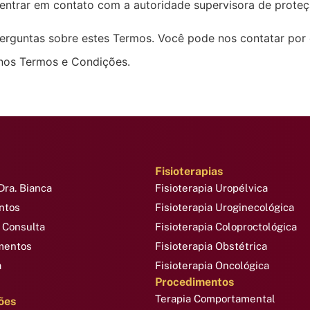
e entrar em contato com a autoridade supervisora de proteç
rguntas sobre estes Termos. Você pode nos contatar por
 nos Termos e Condições.
Fisioterapias
Dra. Bianca
Fisioterapia Uropélvica
ntos
Fisioterapia Uroginecológica
 Consulta
Fisioterapia Coloproctológica
mentos
Fisioterapia Obstétrica
a
Fisioterapia Oncológica
Procedimentos
Terapia Comportamental
ões