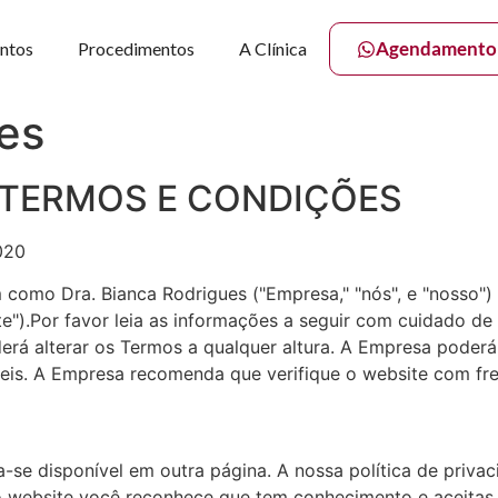
Agendamento
ntos
Procedimentos
A Clínica
es
es TERMOS E CONDIÇÕES
020
como Dra. Bianca Rodrigues ("Empresa," "nós", e "nosso") 
ite").Por favor leia as informações a seguir com cuidado de
erá alterar os Termos a qualquer altura. A Empresa poderá
eis. A Empresa recomenda que verifique o website com fre
a-se disponível em outra página. A nossa política de priva
so website você reconhece que tem conhecimento e aceitas 