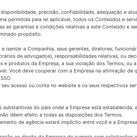
disponibilidade, precisão, confiabilidade, adequação e at
ma permitida pela lei aplicável, todos os Conteúdos e ser
s as garantias e condições relativas a este Conteúdo e ser
minado propósito.
 isentar a Companhia, seus gerentes, diretores, funcionári
orários de advogados), responsabilidades relativas, ou de
os e produtos da Empresa, a sua violação dos Termos, ou a 
icável. Você deve cooperar com a Empresa na afirmação de q
ESSO
seu acesso ou conta no website e os seus respectivos servi
is substantivas do país onde a Empresa está estabelecida, e
 não dêem efeito a todas as disposições dos Termos.
amento de agência estará implícito entre você e a Empre
ção ao direito da Empresa de cumprir com solicitações ou 