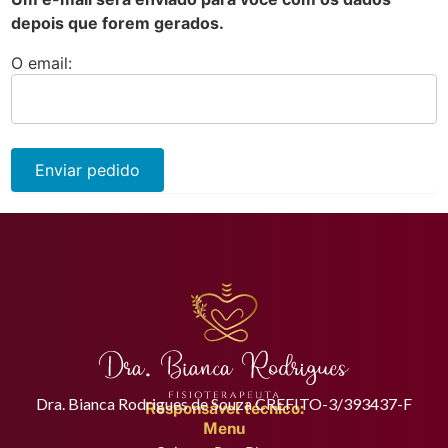
depois que forem gerados.
O email:
Enviar pedido
Dra. Bianca Rodrigues de Souza CREFITO-3/393437-F
Responsável técnico:
Menu