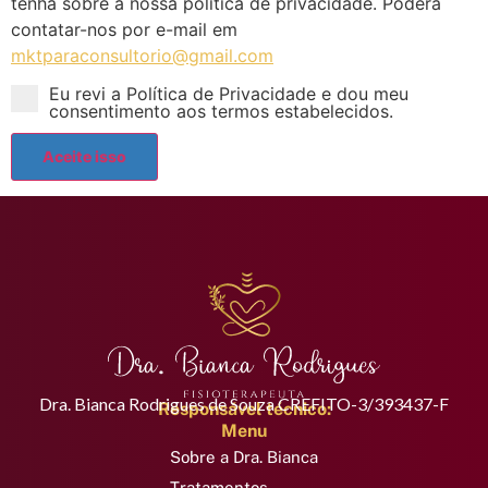
tenha sobre a nossa política de privacidade. Poderá
contatar-nos por e-mail em
mktparaconsultorio@gmail.com
Eu revi a Política de Privacidade e dou meu
consentimento aos termos estabelecidos.
Dra. Bianca Rodrigues de Souza CREFITO-3/393437-F
Responsável técnico:
Menu
Sobre a Dra. Bianca
Tratamentos